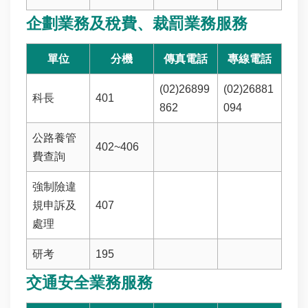
明
企劃業務及稅費、裁罰業務服務
政
府
單位
分機
傳真電話
專線電話
網
站
(02)26899
(02)26881
資
科長
401
料
862
094
開
放
公路養管
402~406
宣
費查詢
告
強制險違
規申訴及
407
處理
研考
195
交通安全業務服務