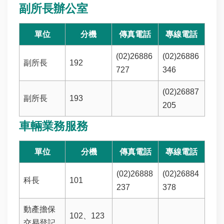
副所長辦公室
輸
業
務
單位
分機
傳真電話
專線電話
(02)26886
(02)26886
所
副所長
192
屬
727
346
單
(02)26887
位
副所長
193
205
關
車輛業務服務
於
本
所
單位
分機
傳真電話
專線電話
(02)26888
(02)26884
檔
科長
101
案
237
378
應
動產擔保
用
102、123
交易登記
專