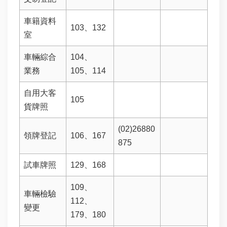
區
車籍資料
103、132
與
室
民
車輛綜合
104、
互
業務
動
105、114
自用大客
便
105
民
貨牌照
服
(02)26880
務
領牌登記
106、167
875
公
試車牌照
129、168
告
訊
109、
息
車輛檢驗
112、
變更
下
179、180
載