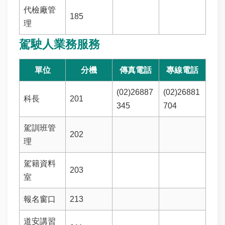
代檢廠管
專
185
區
理
駕駛人業務服務
首
頁
單位
分機
傳真電話
專線電話
網
(02)26887
(02)26881
站
科長
201
345
704
導
覽
駕訓班管
202
問
理
卷
調
駕籍資料
查
203
室
常
報名窗口
213
見
問
道安講習
答