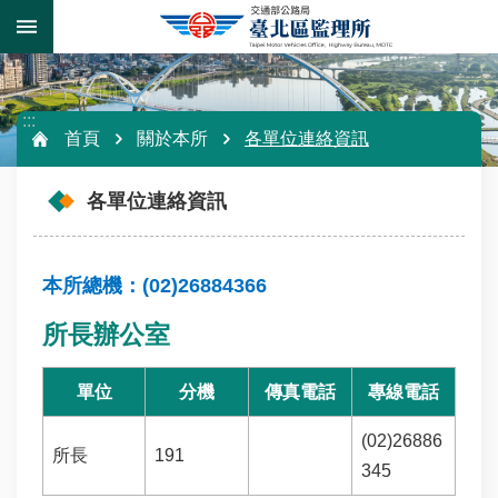
:::
跳
跳到主要內容區塊
到
主
要
進
內
階
:::
容
首頁
關於本所
各單位連絡資訊
搜
區
尋
塊
各單位連絡資訊
微
本所總機：(02)26884366
電
所長辦公室
車
專
區
單位
分機
傳真電話
專線電話
監
(02)26886
所長
191
理
345
運