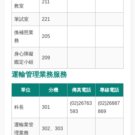
211
教室
English
筆試室
221
隱
換補照業
私
205
權
務
政
策
身心障礙
209
鑑定小組
資
訊
運輸管理業務服務
安
全
單位
分機
傳真電話
專線電話
政
策
(02)26763
(02)26887
科長
301
著
593
869
作
權
運輸業管
302、303
聲
理業務